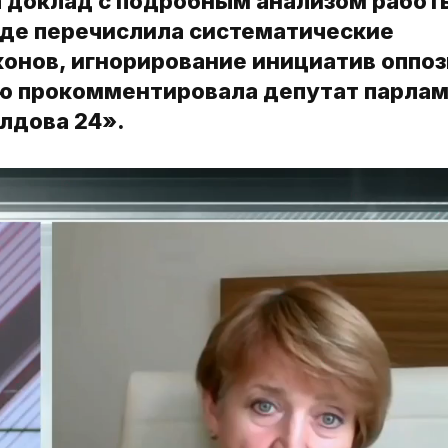
 доклад с подробным анализом работ
где перечислила систематические
конов, игнорирование инициатив оппоз
ию прокомментировала депутат парла
лдова 24».