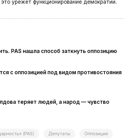
о это урежет функционирование демократии.
ить. PAS нашла способ заткнуть оппозицию
тся с оппозицией под видом противостояния
лдова теряет людей, а народ — чувство
дарность» (PAS)
Депутаты
Оппозиция