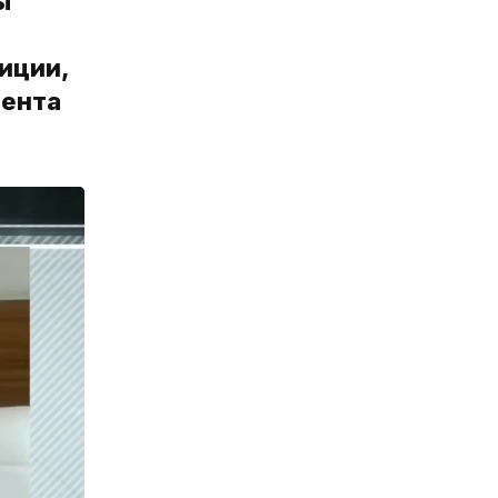
ы
иции,
мента