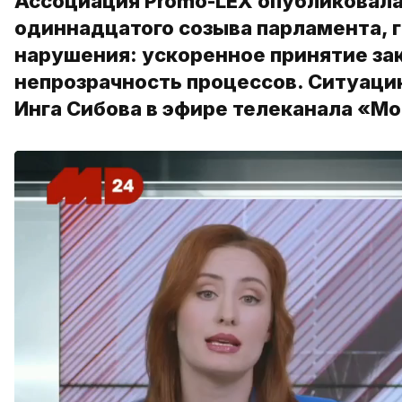
Ассоциация Promo-LEX опубликовала
одиннадцатого созыва парламента, 
нарушения: ускоренное принятие за
непрозрачность процессов. Ситуац
Инга Сибова в эфире телеканала «Мо