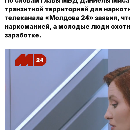
По словам главы МВД Даниелы Мисаи
транзитной территорией для наркот
телеканала «Молдова 24» заявил, что
наркоманией, а молодые люди охот
заработке.