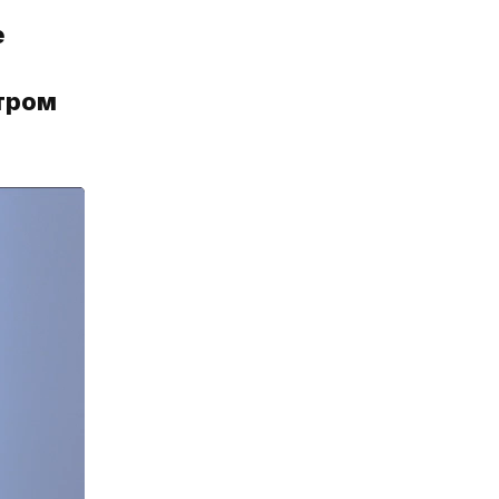
е
тром