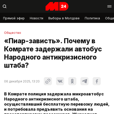
Прямой эфир
Новости
Выборы в Молдове
Политика
Обще
Общество
«Пиар-зависть». Почему в
Комрате задержали автобус
Народного антикризисного
штаба?
06 декабря 2025, 13:20
В Комрате полиция задержала микроавтобус
Народного антикризисного штаба,
осуществлявший бесплатную перевозку людей,
и потребовала предъявить основания на