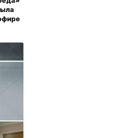
беда»
была
 эфире