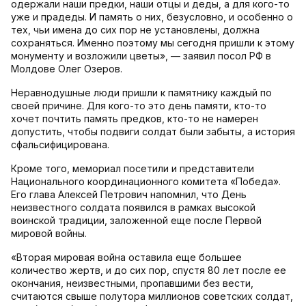
одержали наши предки, наши отцы и деды, а для кого-то
уже и прадеды. И память о них, безусловно, и особенно о
тех, чьи имена до сих пор не установлены, должна
сохраняться. Именно поэтому мы сегодня пришли к этому
монументу и возложили цветы», — заявил посол РФ в
Молдове Олег Озеров.
Неравнодушные люди пришли к памятнику каждый по
своей причине. Для кого-то это день памяти, кто-то
хочет почтить память предков, кто-то не намерен
допустить, чтобы подвиги солдат были забыты, а история
сфальсифицирована.
Кроме того, мемориал посетили и представители
Национального координационного комитета «Победа».
Его глава Алексей Петрович напомнил, что День
неизвестного солдата появился в рамках высокой
воинской традиции, заложенной еще после Первой
мировой войны.
«Вторая мировая война оставила еще большее
количество жертв, и до сих пор, спустя 80 лет после ее
окончания, неизвестными, пропавшими без вести,
считаются свыше полутора миллионов советских солдат,