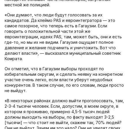
местной же полицией.
«Они думают, что люди будут голосовать за их
кандидатов. Да клеймо PAS и евроинтегратора — это
самое позорное, что теперь есть в Гагаузии. Если
говорить о положительной части этой же
евроинтеграции, идеях PAS, там, может быть, они и есть
где-то, но мы их не видим. Гагаузия ощущает полное
давление и желание подчинить и уничтожить. Вот что
делают власти», — высказался муниципальный советник
Комрата.
Он отметил, что в Гагаузии выборы проходят по
избирательным округам, и сделать неявку на конкретном
участке очень легко, если власти уберут неудобных
конкурентов. В таком случае, по его словам, люди просто
не выйдут.
«В некоторых районах должно выйти проголосовать, там,
2-3-4 тысячи человек. Если, допустим, в моем округе, в
котором я проживаю, примерно 4,5-5 тысяч людей
должны выходить на выборы, по факту выходят 3-2,5
[тысячи] — что стоит не выйти, скажем так, 70% людей?
Они не выйдут. Зачем им это надо? Они не увидят своих