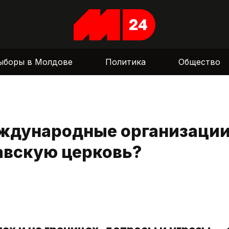
ыборы в Молдове
Политика
Общество
еждународные организаци
авскую церковь?