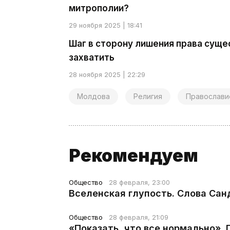
митрополии?
29 ноября 2025 | 18:41
Шаг в сторону лишения права сущ
захватить
28 ноября 2025 | 22:29
Молдова
Религия
Православи
Рекомендуем
Общество
28 февраля, 23:00
Вселенская глупость. Слова Сан
Общество
28 февраля, 21:09
«Показать, что все нормально».