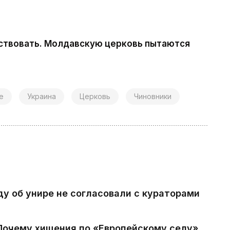
ествовать. Молдавскую церковь пытаются
е
Украина
Церковь
Чиновники
ду об унире не согласовали с кураторами
 Почему хищения по «Европейскому селу»