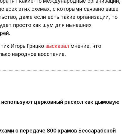
обратят какие-то международные организации,
о всех этих схемах, с которыми связано ваше
ьство, даже если есть такие организации, то
будет просто как шум для нынешних
рей.
итик Игорь Грицко
высказал
мнение, что
ько народное восстание.
и используют церковный раскол как дымовую
лухами о передаче 800 храмов Бессарабской