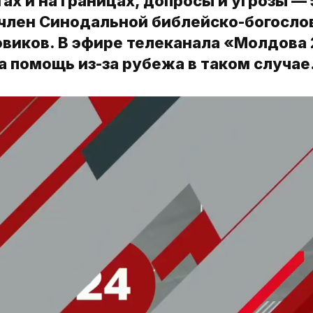
х и на границах, допросы и угрозы — 
 член Синодальной библейско-богосло
виков. В эфире телеканала «Молдова 
а помощь из-за рубежа в таком случае