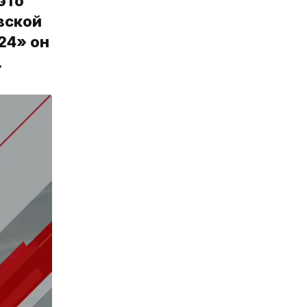
это
вской
24» он
.