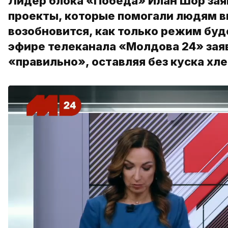
Лидер блока «Победа» Илан Шор зая
проекты, которые помогали людям в
возобновится, как только режим буд
эфире телеканала «Молдова 24» зая
«правильно», оставляя без куска хле