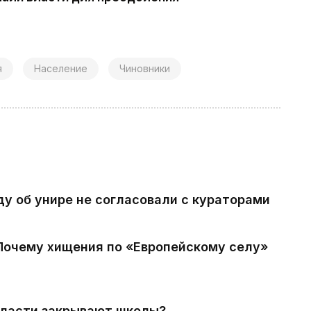
я
Население
Чиновники
ду об унире не согласовали с кураторами
 Почему хищения по «Европейскому селу»
власти закрывают школы?