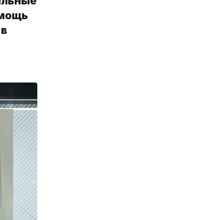
альные
омощь
 в