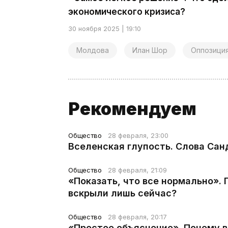
экономического кризиса?
30 ноября 2025 | 19:10
Молдова
Илан Шор
Оппозици
Рекомендуем
Общество
28 февраля, 23:00
Вселенская глупость. Слова Сан
Общество
28 февраля, 21:09
«Показать, что все нормально».
вскрыли лишь сейчас?
Общество
28 февраля, 20:17
«Простое объяснение». Почему 