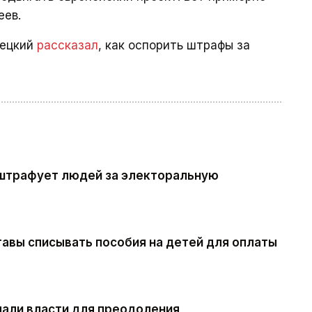
еев.
пецкий
рассказал
, как оспорить штрафы за
штрафует людей за электоральную
тавы списывать пособия на детей для оплаты
лали власти для преодоления