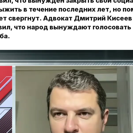
вил, что вынужден закрыть свои соци
ыжить в течение последних лет, но п
ет свергнут. Адвокат Дмитрий Кисеев
вил, что народ вынуждают голосовать
ба.