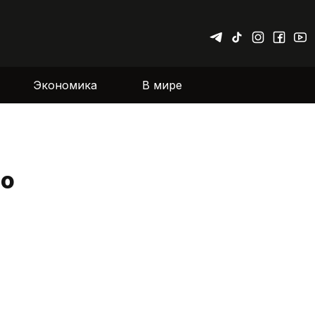
Экономика
В мире
ло