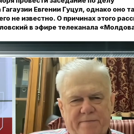
ября провести заседание по делу
агаузии Евгении Гуцул, однако оно та
его не известно. О причинах этого рас
ловский в эфире телеканала «Молдова