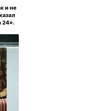
к и не
сказал
 24».