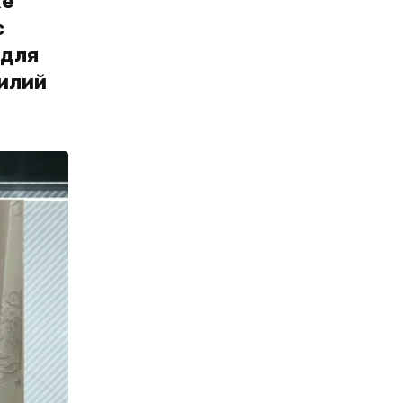
же
с
 для
силий