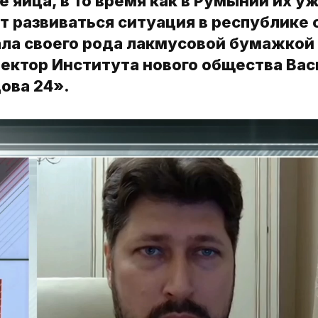
 яйца, в то время как в Румынии их у
т развиваться ситуация в республике 
тала своего рода лакмусовой бумажкой
ектор Института нового общества Ва
ова 24».