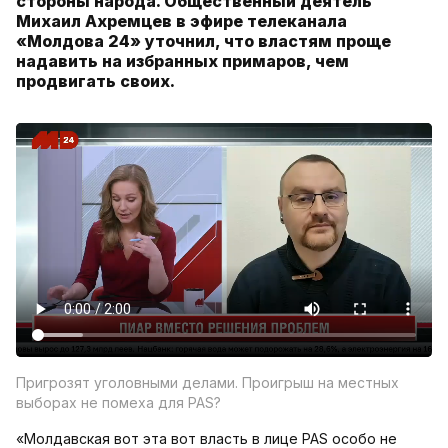
стороны народа. Общественный деятель
Михаил Ахремцев в эфире телеканала
«Молдова 24» уточнил, что властям проще
надавить на избранных примаров, чем
продвигать своих.
Пригрозят уголовными делами. Проигрыш на местных
выборах не помеха для PAS?
«Молдавская вот эта вот власть в лице PAS особо не