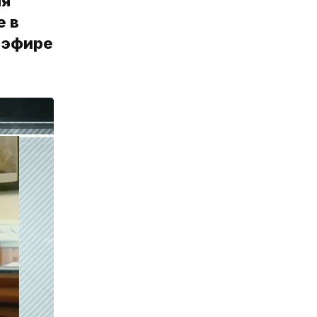
ля
е в
 эфире