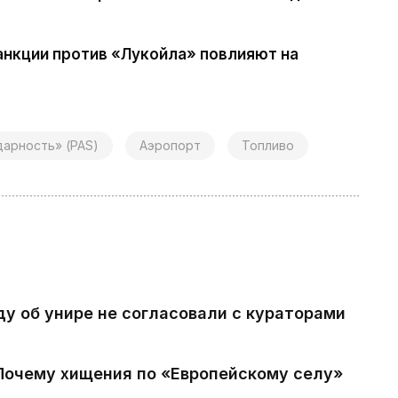
анкции против «Лукойла» повлияют на
дарность» (PAS)
Аэропорт
Топливо
ду об унире не согласовали с кураторами
 Почему хищения по «Европейскому селу»