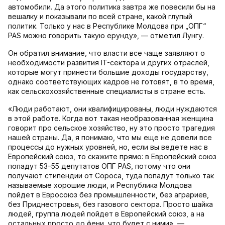
автомобили. Да этого политика завтра же повесили бы на
вешалку и показывали по всей стране, какой глупый
политик. Только у нас в Республике Молдова при „ОПГ“
PAS можно говорить такую ерунду», — отметил Лунгу.
Он обратил внимание, что власти все чаще заявляют о
необходимости развития IT-сектора и других отраслей,
которые могут принести большие доходы государству,
однако соответствующих кадров не готовят, в то время,
как сельскохозяйственные специалисты в стране есть.
«Люди работают, они квалифицированы, люди нуждаются
в этой работе. Когда вот такая необразованная женщина
говорит про сельское хозяйство, ну это просто трагедия
нашей страны. Да, я понимаю, что мы еще не довели все
процессы до нужных уровней, но, если вы ведете нас в
Европейский союз, то скажите прямо: в Европейский союз
попадут 53–55 депутатов ОПГ PAS, потому что они
получают стипендии от Сороса, туда попадут только так
называемые хорошие люди, и Республика Молдова
пойдет в Евросоюз без промышленности, без аграриев,
без Приднестровья, без газового сектора. Просто шайка
людей, группа людей пойдет в Европейский союз, а на
остальных просто до фени, что будет с ними», —