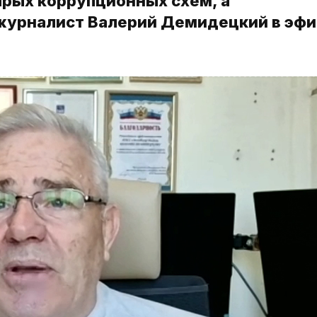
арых коррупционных схем, а
 журналист Валерий Демидецкий в эф