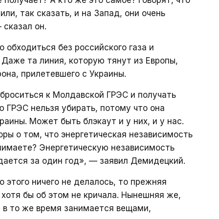
е получает? А кто же это самое? Говорят, что
ли, так сказать, и на Запад, они очень
 сказал он.
 обходиться без российского газа и
 Даже та линия, которую тянут из Европы,
она, прилетевшего с Украины.
броситься к Молдавской ГРЭС и получать
 ГРЭС нельзя убирать, потому что она
аины. Может быть блэкаут и у них, и у нас.
воры о том, что энергетическая независимость
онимаете? Энергетическую независимость
здается за один год», — заявил Демидецкий.
о этого ничего не делалось, то прежняя
 хотя бы об этом не кричала. Нынешняя же,
 в то же время занимается вещами,