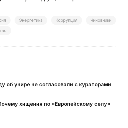
сия
Энергетика
Коррупция
Чиновники
тво
ду об унире не согласовали с кураторами
 Почему хищения по «Европейскому селу»