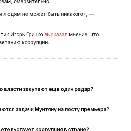
ловам, омерзительно.
м людям не может быть никакого», —
итик Игорь Грицко
высказал
мнение, что
ветанию коррупции.
о власти закупают еще один радар?
аются задачи Мунтяну на посту премьера?
детельствует коррупция в стране?