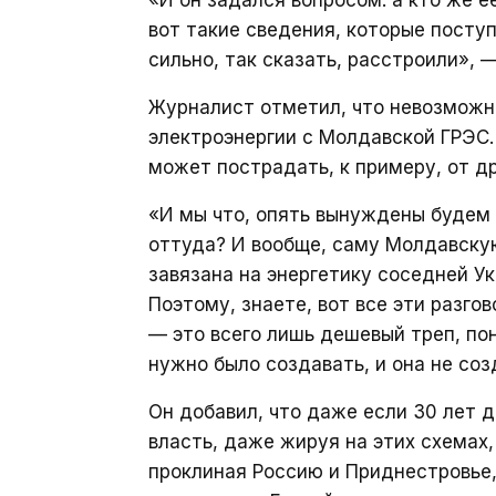
«И он задался вопросом: а кто же е
вот такие сведения, которые поступи
сильно, так сказать, расстроили», —
Журналист отметил, что невозможно
электроэнергии с Молдавской ГРЭС.
может пострадать, к примеру, от др
«И мы что, опять вынуждены будем 
оттуда? И вообще, саму Молдавскую
завязана на энергетику соседней Укр
Поэтому, знаете, вот все эти разго
— это всего лишь дешевый треп, п
нужно было создавать, и она не со
Он добавил, что даже если 30 лет д
власть, даже жируя на этих схемах,
проклиная Россию и Приднестровье,