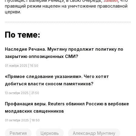
Публицист Валерий Реницэ, в свою очередь,
заявил
, что
правящий режим нацелен на уничтожение православной
церкви.
По теме:
Наследие Речана. Мунтяну продолжит политику по
закрытию оппозиционных СМИ?
01 ноября 2025 | 16:50
«Прямое следование указаниям». Чего хотят
добиться власти сносом памятников?
13 октября 2025 | 21:50
Профанация веры. Reuters обвинил Россию в вербовке
молдавских священников
01 октября 2025 | 18:50
Религия
Церковь
Александр Мунтяну