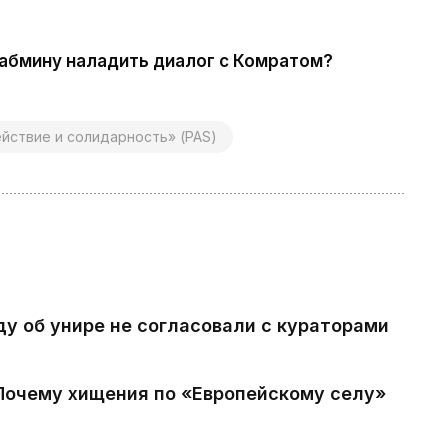
кабмину наладить диалог с Комратом?
йствие и солидарность» (PAS)
ду об унире не согласовали с кураторами
 Почему хищения по «Европейскому селу»