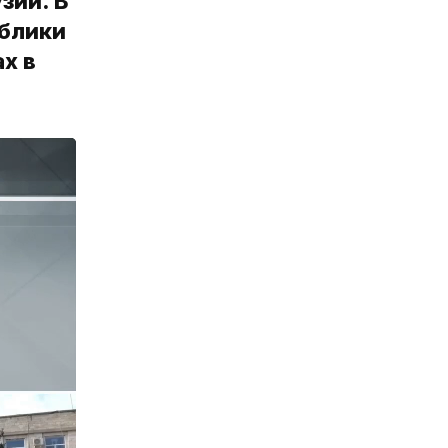
зии. В
ублики
х в