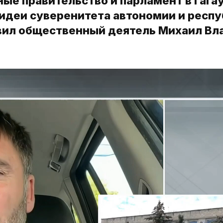
е правительство и парламент в Гагау
идеи суверенитета автономии и респ
явил общественный деятель Михаил Вла