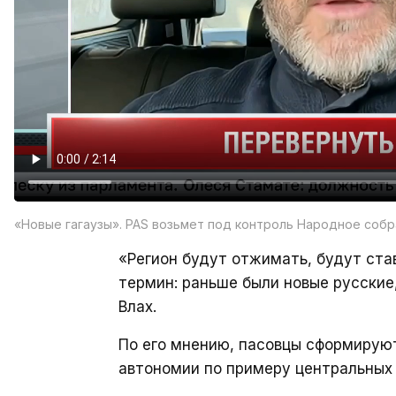
«Новые гагаузы». PAS возьмет под контроль Народное соб
«Регион будут отжимать, будут став
термин: раньше были новые русские,
Влах.
По его мнению, пасовцы сформируют
автономии по примеру центральных 