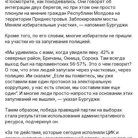
«Посмотрите, как поиздевались. Они говорят об
интеграции двух берегов, но при этом они просто
плюнули на мнение граждан Республики Молдова на
территории Приднестровья. Заблокировали мосты.
Меняли избирательные участки», — напомнил Бургуджи.
Кроме того, по его словам, многие избиратели не пришли
на участки из-за запугивания полицией.
«Мы удивились с вами, когда увидели явку. 42% в
северных район, Бричаны, Окница, Сорока. Там всегда
выход был на парламентских 56-57%. Это о чем говорит?
О том, что этих людей запугали через участковых, через
полицию. Им сказали: „Если вы появитесь, мы уже
составили вам один протокол за электоральную
коррупцию, у нас есть списки, мы составим вам еще
один“. И многие люди просто-напросто на основании этих
запугиваний не вышли», — указал Бургуджи.
Таким образом, победа правящей партии на выборах
стала результатом использования административного
ресурса, подчеркнул он.
«За те действия, которые сегодня исполняли ЦИК и