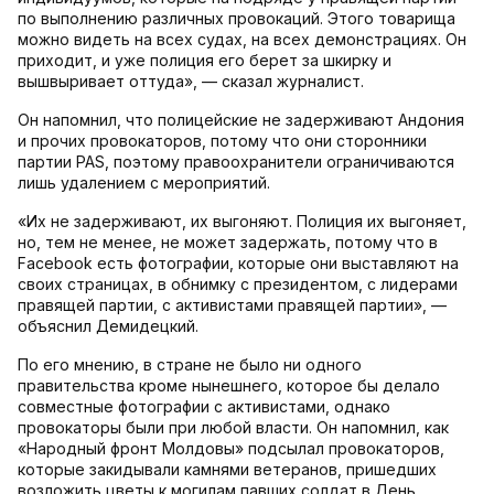
по выполнению различных провокаций. Этого товарища
можно видеть на всех судах, на всех демонстрациях. Он
приходит, и уже полиция его берет за шкирку и
вышвыривает оттуда», — сказал журналист.
Он напомнил, что полицейские не задерживают Андония
и прочих провокаторов, потому что они сторонники
партии PAS, поэтому правоохранители ограничиваются
лишь удалением с мероприятий.
«Их не задерживают, их выгоняют. Полиция их выгоняет,
но, тем не менее, не может задержать, потому что в
Facebook есть фотографии, которые они выставляют на
своих страницах, в обнимку с президентом, с лидерами
правящей партии, с активистами правящей партии», —
объяснил Демидецкий.
По его мнению, в стране не было ни одного
правительства кроме нынешнего, которое бы делало
совместные фотографии с активистами, однако
провокаторы были при любой власти. Он напомнил, как
«Народный фронт Молдовы» подсылал провокаторов,
которые закидывали камнями ветеранов, пришедших
возложить цветы к могилам павших солдат в День