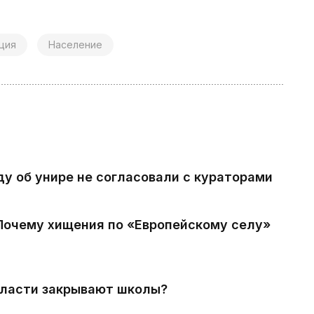
ция
Население
ду об унире не согласовали с кураторами
 Почему хищения по «Европейскому селу»
власти закрывают школы?