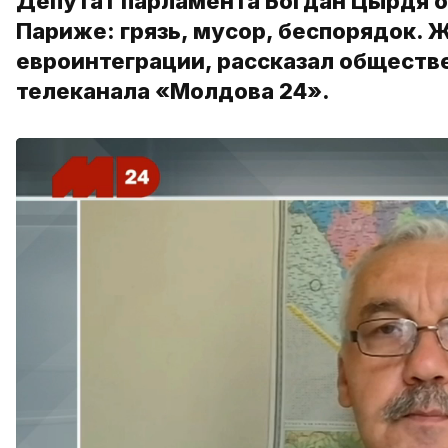
Депутат парламента Богдан Цырдя о
Париже: грязь, мусор, беспорядок. Ж
евроинтеграции, рассказал обществ
телеканала «Молдова 24».