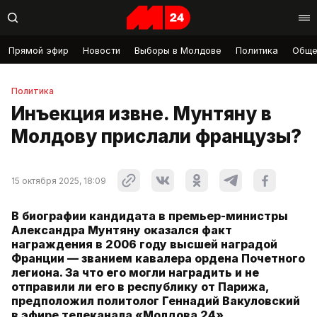
Прямой эфир
Новости
Выборы в Молдове
Политика
Обще
Политика
Инъекция извне. Мунтяну в
Молдову прислали французы?
15 октября 2025, 18:09
В биографии кандидата в премьер-министры
Александра Мунтяну оказался факт
награждения в 2006 году высшей наградой
Франции — званием кавалера ордена Почетного
легиона. За что его могли наградить и не
отправили ли его в республику от Парижа,
предположил политолог Геннадий Вакуловский
в эфире телеканала «Молдова 24».