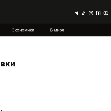
Экономика
В мире
авки