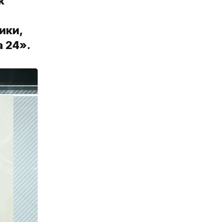
к
ики,
 24».