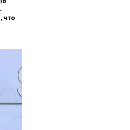
ть
.
, что