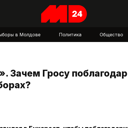
ыборы в Молдове
Политика
Общество
». Зачем Гросу поблагода
борах?