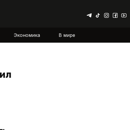
Экономика
В мире
рил