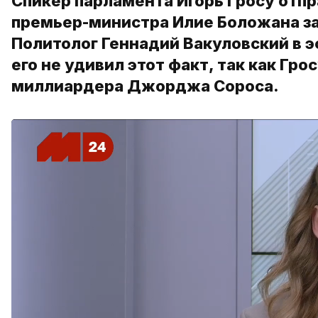
Спикер парламента Игорь Гросу отпр
премьер-министра Илие Боложана за
Политолог Геннадий Вакуловский в э
его не удивил этот факт, так как Гр
миллиардера Джорджа Сороса.