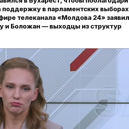
авился в Бухарест, чтобы поблагодари
 поддержку в парламентских выборах
фире телеканала «Молдова 24» заявил
осу и Боложан — выходцы из структур