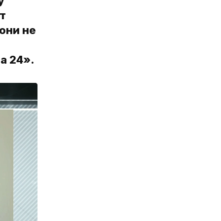
у
т
они не
а 24».