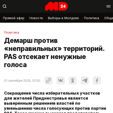
Прямой эфир
Новости
Выборы в Молдове
Политика
Обще
Политика
Демарш против
«неправильных» территорий.
PAS отсекает ненужные
голоса
01 сентября 2025, 20:50
Сокращение числа избирательных участков
для жителей Приднестровья является
выверенным решением властей по
уменьшению числа голосующих против партии