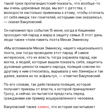
такой трюк пропагандистский показать, что вообще-то
мы очень церковные люди, мы вот с детства, с
молодости настолько привязаны к этому, чтобы отогнать
от себя имидж тех гонителей, которыми они оказались»,
— сказал Вакуловский.
Он напомнил про события 15 июня, когда в Кишиневе
проходил гей-парад и марш в защиту семьи. В этот день
люди также чтили память поэта Михая Эминеску.
«Мы вспоминали Михая Эминеску, нашего национального
поэта, они тогда проводили этот парад. И самое
интересное, что их власть тогда охраняла парад, как
могла, а людей, которые вышли показать себя, защитить
духовные ценности нашего народа, полиция совсем по-
другому к ним относилась, вырывала у них баннеры и так
далее, валяла их по асфальту», — отметил Вакуловский.
По его словам, так действовала полиция, которая
получает приказы от власти, к которой принадлежит
Гросу, а сейчас он пытается предстать перед
гражданами как пример воцерковленного человека.
Вакуловский также
заявил
, что история насчитывает