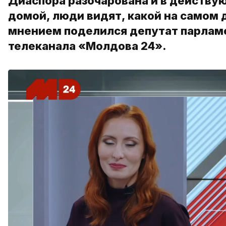
Диаспора разочарована и в действую
домой, люди видят, какой на самом 
мнением поделился депутат парлам
телеканала «Молдова 24».