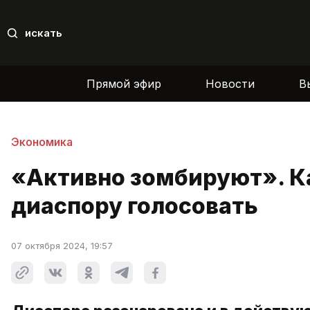
искать
Прямой эфир
Новости
В
Экономика
«Активно зомбируют». Ка
диаспору голосовать
07 октября 2024, 19:57