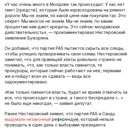
«У нас очень много в Молдове так происходит. У нас нет
смет [средств], которые были израсходованы на ремонт
дороги. Мы не знаем, по какой цене нам покупали газ. Это
секрет. Мы многое не знаем. Мы не знаем, по каким
процентам нам дают кредиты. Это сейчас молдавская
действительность», — прокомментировал Нестеровский
заявление Бужоряна.
Он добавил, что партия PAS пытается скрыть все следы,
чтобы успешно проворачивать свои схемы. Нестеровский
заметил, что для правящей элиты довольно странно не
понимать, что, как только власть сменится, те
прокуроры, которые сейчас работают на нее, первыми
же и пойдут всех их сдавать — ведь все
задокументировано.
«Как только сменится власть, будет их время отвечать за
все, что происходит в стране, а такого беспредела <...>
не было еще никогда», — заявил депутат.
Ранее Нестеровский заявил, что партия PAS и Санду
выдумали незаконный
референдум, который нельзя
проводить в один день с выборами президента.