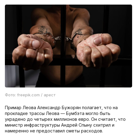
Фото:
freepik.com / арест
Примар Леова Александр Бужорян полагает, что на
прокладке трассы Леова — Бумбэта могло быть
украдено до четырех миллионов евро. Он считает, что
министр инфраструктуры Андрей Спыну схитрил и
намеренно не предоставил сметы расходов.