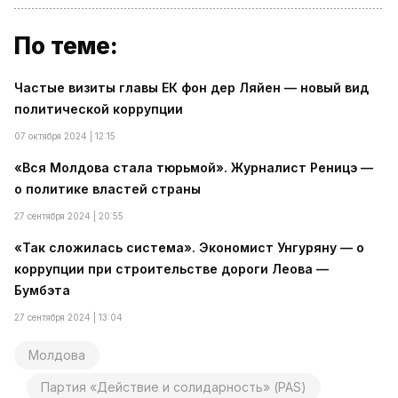
По теме:
Частые визиты главы ЕК фон дер Ляйен — новый вид
политической коррупции
07 октября 2024 | 12:15
«Вся Молдова стала тюрьмой». Журналист Реницэ —
о политике властей страны
27 сентября 2024 | 20:55
«Так сложилась система». Экономист Унгуряну — о
коррупции при строительстве дороги Леова —
Бумбэта
27 сентября 2024 | 13:04
Молдова
Партия «Действие и солидарность» (PAS)