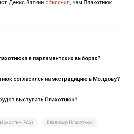
ист Денис Вяткин
объяснил
, чем Плахотнюк
Плахотнюка в парламентских выборах?
тнюк согласился на экстрадицию в Молдову?
 будет выступать Плахотнюк?
дарность» (PAS)
Владимир Плахотнюк