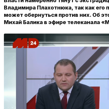
Власти намеренно тянут с экстради
Владимира Плахотнюка, так как его 
может обернуться против них. Об эт
Михай Балика в эфире телеканала «