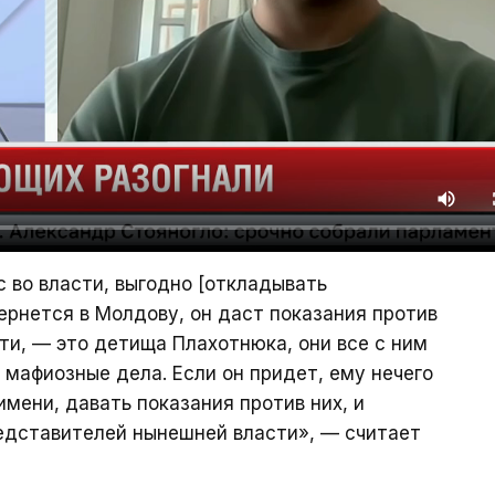
с во власти, выгодно [откладывать
ернется в Молдову, он даст показания против
асти, — это детища Плахотнюка, они все с ним
 мафиозные дела. Если он придет, ему нечего
имени, давать показания против них, и
редставителей нынешней власти», — считает