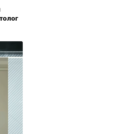
и
толог