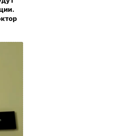
удут
ции.
октор