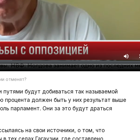
зии отменят?
и путями будут добиваться так называемой
ю процента должен быть у них результат выше
роль парламент. Они за это будут драться
сылаясь на свои источники, о том, что
в тех селах Гагаузии, где составлено