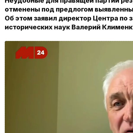
Неудобные для правящей партии резу
отменены под предлогом выявленных
Об этом заявил директор Центра по 
исторических наук Валерий Клименк