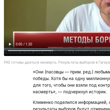
PAS готовы драться насмерть. Результаты выборов в Гагау
«Они (пасовцы — прим. ред.) любым
победы. Хотя бы на одну миллионну
для того, чтобы они взяли под конт
насмерть», — подчеркнул историк.
Клименко поделился информацией, с
результаты выборов будут отменены 