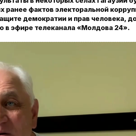
льтаты в некоторых селах Гагаузии б
 ранее фактов электоральной корруп
защите демократии и прав человека, д
о в эфире телеканала «Молдова 24».