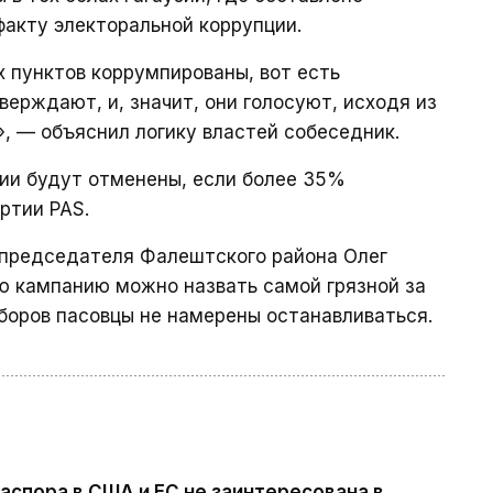
факту электоральной коррупции.
х пунктов коррумпированы, вот есть
верждают, и, значит, они голосуют, исходя из
, — объяснил логику властей собеседник.
зии будут отменены, если более 35%
ртии PAS.
мпредседателя Фалештского района Олег
ую кампанию можно назвать самой грязной за
боров пасовцы не намерены останавливаться.
аспора в США и ЕС не заинтересована в