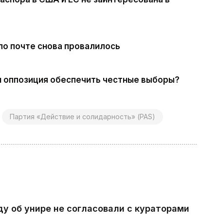
по почте снова провалилось
ли оппозиция обеспечить честные выборы?
Партия «Действие и солидарность» (PAS)
ду об унире не согласовали с кураторами