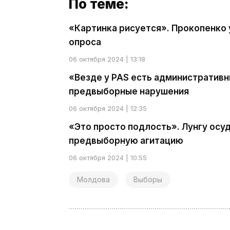
По теме:
«Картинка рисуется». Прокопенко
опроса
06 октября 2024 | 13:18
«Везде у PAS есть административн
предвыборные нарушения
06 октября 2024 | 12:35
«Это просто подлость». Лунгу осу
предвыборную агитацию
06 октября 2024 | 10:55
Молдова
Выборы