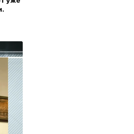
ют уже
и.