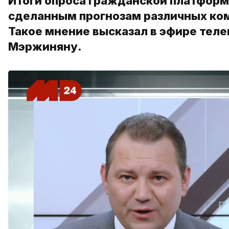
Итоги опроса гражданской платфор
сделанным прогнозам различных ко
Такое мнение высказал в эфире тел
Мэржиняну.