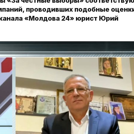
мы «За честные выборы» соответству
мпаний, проводивших подобные оценк
еканала «Молдова 24» юрист Юрий