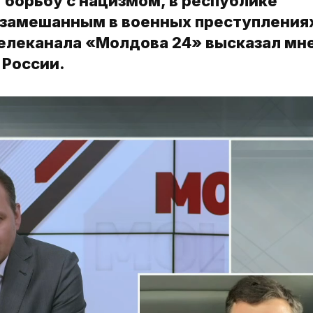
т борьбу с нацизмом, в республике
 замешанным в военных преступления
елеканала «Молдова 24» высказал мн
 России.