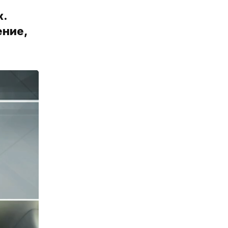
х.
ение,