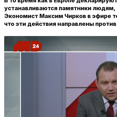
В то время как в Европе декларирую
устанавливаются памятники людям,
Экономист Максим Чирков в эфире т
что эти действия направлены против