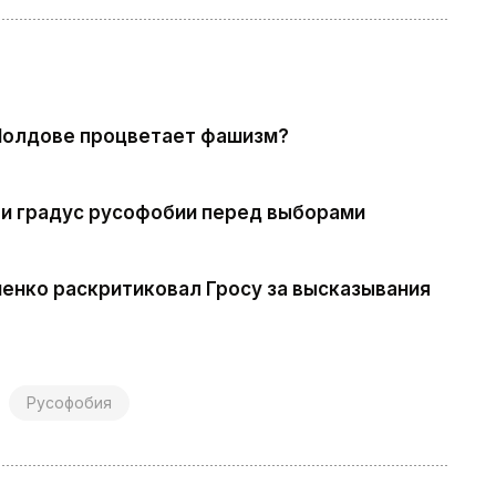
Молдове процветает фашизм?
ли градус русофобии перед выборами
енко раскритиковал Гросу за высказывания
Русофобия