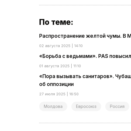
По теме:
Распространение желтой чумы. В 
02 августа 2025 | 14:10
«Борьба с ведьмами». PAS повыси
01 августа 2025 | 11:10
«Пора вызывать санитаров». Чубаш
об оппозиции
27 июля 2025 | 16:50
Молдова
Евросоюз
Россия