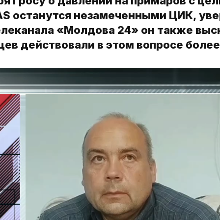
я Гросу о давлении на примаров с це
PAS останутся незамеченными ЦИК, ув
елеканала «Молдова 24» он также выс
цев действовали в этом вопросе более