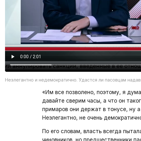
Неэлегантно и недемократично. Удастся ли пасовцам надав
«Им все позволено, поэтому, я дума
давайте сверим часы, а что он таког
примаров они держат в тонусе, ну 
Неэлегантно, не очень демократично
По его словам, власть всегда пытал
чиновников, но предшественники пас