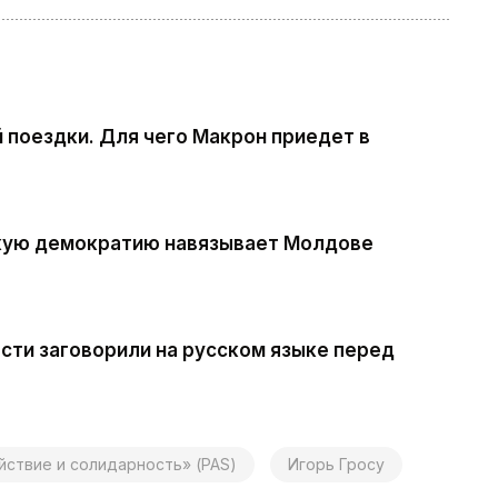
поездки. Для чего Макрон приедет в
акую демократию навязывает Молдове
сти заговорили на русском языке перед
йствие и солидарность» (PAS)
Игорь Гросу