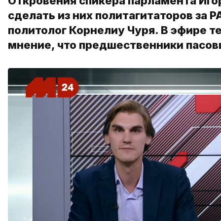
Откровения спикера парламента Игор
сделать из них политагитаторов за 
политолог Корнелиу Чуря. В эфире т
мнение, что предшественники пасов