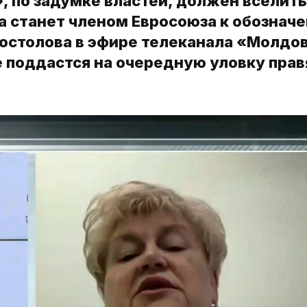
, по задумке властей, должен вселить
а станет членом Евросоюза к обознач
постолова в эфире телеканала «Молдо
е поддастся на очередную уловку пра