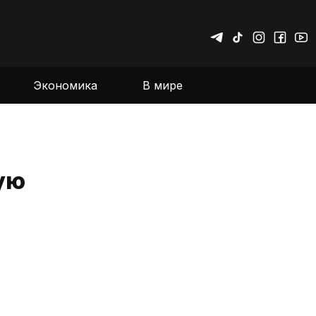
Экономика
В мире
ую