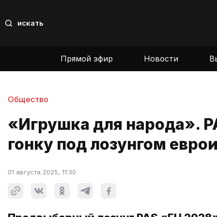
искать
Прямой эфир
Новости
В
Общество
«Игрушка для народа». P
гонку под лозунгом евро
01 августа 2025, 11:30