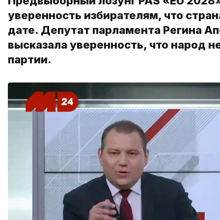
Предвыборный лозунг PAS «EU 2028»
уверенность избирателям, что стран
дате. Депутат парламента Регина А
высказала уверенность, что народ н
партии.