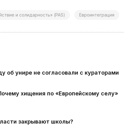
йствие и солидарность» (PAS)
Евроинтеграция
ду об унире не согласовали с кураторами
 Почему хищения по «Европейскому селу»
власти закрывают школы?