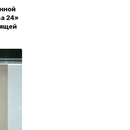
енной
ва 24»
вящей