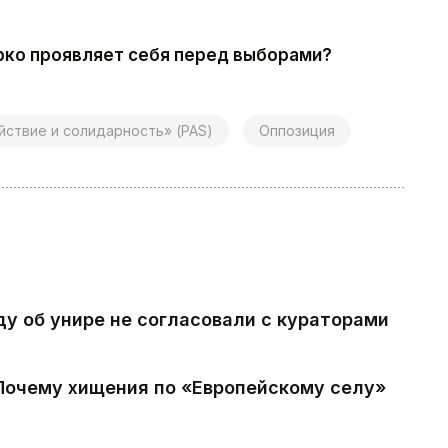
рко проявляет себя перед выборами?
йствие и солидарность» (PAS)
Оппозиция
ду об унире не согласовали с кураторами
 Почему хищения по «Европейскому селу»