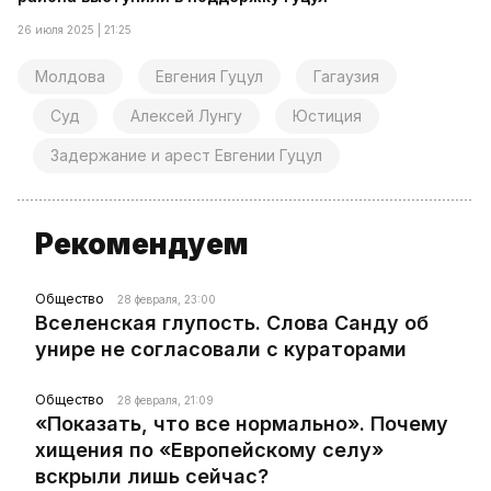
26 июля 2025 | 21:25
Молдова
Евгения Гуцул
Гагаузия
Суд
Алексей Лунгу
Юстиция
Задержание и арест Евгении Гуцул
Рекомендуем
Общество
28 февраля, 23:00
Вселенская глупость. Слова Санду об
унире не согласовали с кураторами
Общество
28 февраля, 21:09
«Показать, что все нормально». Почему
хищения по «Европейскому селу»
вскрыли лишь сейчас?