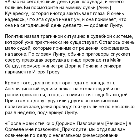
«У нас на сегодняшний день цирк, клоунада, и ничего
больше. Вы посмотрите на мимику судьи [Анны]
Кучереску, которая иногда закатывает глаза. Я очень
надеюсь, что эта судья имеет ум, и она понимает, что
она на сегодняшний день делает», — добавил Лунгу.
Политик назвал трагичной ситуацию в судебной системе,
которой уже практически не существует. Осталось очень
мало судей, которые принимают решения, основываясь
на законе. По словам Лунгу, обычно приговоры спускает
сверху правящая верхушка в лице президента Майи
Санду, премьер-министра Дорина Речана и спикера
парламента Игоря Гросу.
Кроме того, дела по полтора года не попадают в
Апелляционный суд или лежат на столах судей и не
рассматриваются, а ведь за ними стоят судьбы людей.
При этом по делу Гуцул или других оппозиционных
политиков заседания проводятся чуть ли не по несколько
раз в неделю, подчеркнул Лунгу.
«После моей стычки с Дорином Павловичем [Речаном] в
Оргееве мне позвонили: „Приходите, мы отдадим вам
обвинение по делу о нелегальном финансировании