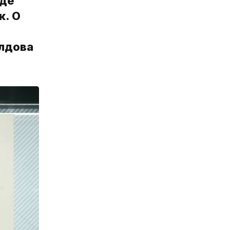
оде
к. О
олдова