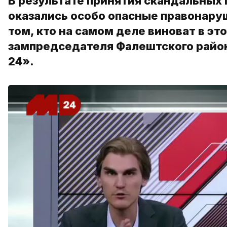
В результате принятия скандальных 
оказались особо опасные правонару
том, кто на самом деле виноват в эт
зампредседателя Фалештского район
24».