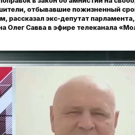
поправок в закон об амнистии на своб
шители, отбывавшие пожизненный сро
ом, рассказал экс-депутат парламента,
а Олег Савва в эфире телеканала «М