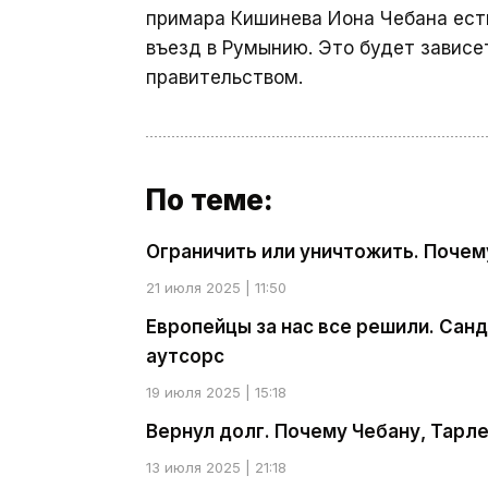
примара Кишинева Иона Чебана есть
въезд в Румынию. Это будет завис
правительством.
По теме:
Ограничить или уничтожить. Почем
21 июля 2025 | 11:50
Европейцы за нас все решили. Санд
аутсорс
19 июля 2025 | 15:18
Вернул долг. Почему Чебану, Тарл
13 июля 2025 | 21:18