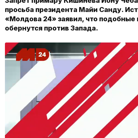
Запрет примару Кишинева Иону Чеба
просьба президента Майи Санду. Ис
«Молдова 24» заявил, что подобные
обернутся против Запада.