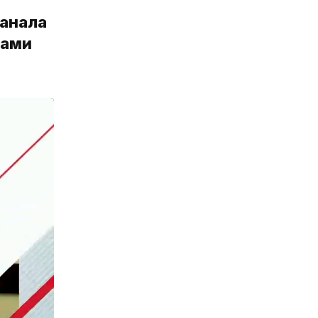
канала
ками