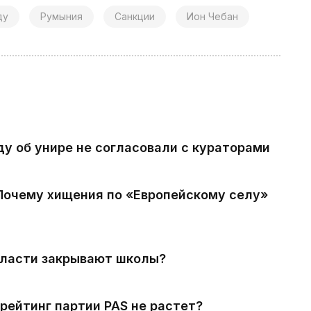
ду
Румыния
Санкции
Ион Чебан
ду об унире не согласовали с кураторами
 Почему хищения по «Европейскому селу»
власти закрывают школы?
рейтинг партии PAS не растет?