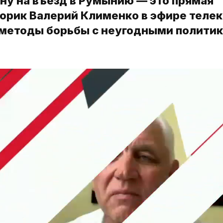
ну на въезд в Румынию — это прямая
торик Валерий Клименко в эфире теле
 методы борьбы с неугодными полити