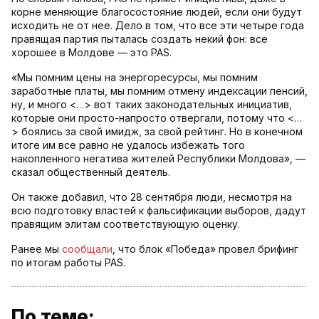
корне меняющие благосостояние людей, если они будут
исходить не от нее. Дело в том, что все эти четыре года
правящая партия пыталась создать некий фон: все
хорошее в Молдове — это PAS.
«Мы помним цены на энергоресурсы, мы помним
заработные платы, мы помним отмену индексации пенсий,
ну, и много <…> вот таких законодательных инициатив,
которые они просто-напросто отвергали, потому что <…
> боялись за свой имидж, за свой рейтинг. Но в конечном
итоге им все равно не удалось избежать того
накопленного негатива жителей Республики Молдова», —
сказал общественный деятель.
Он также добавил, что 28 сентября люди, несмотря на
всю подготовку властей к фальсификации выборов, дадут
правящим элитам соответствующую оценку.
Ранее мы
сообщали
, что блок «Победа» провел брифинг
по итогам работы PAS.
По теме: