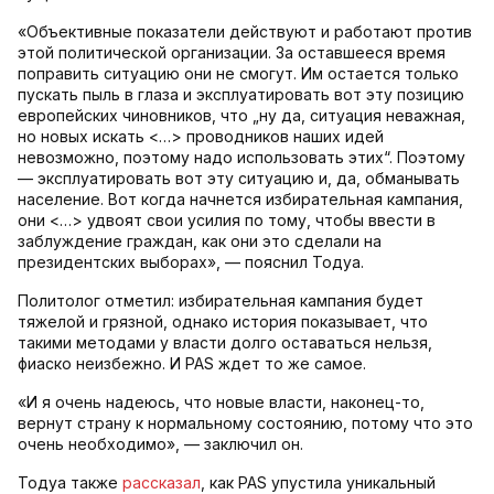
«Объективные показатели действуют и работают против
этой политической организации. За оставшееся время
поправить ситуацию они не смогут. Им остается только
пускать пыль в глаза и эксплуатировать вот эту позицию
европейских чиновников, что „ну да, ситуация неважная,
но новых искать <…> проводников наших идей
невозможно, поэтому надо использовать этих“. Поэтому
— эксплуатировать вот эту ситуацию и, да, обманывать
население. Вот когда начнется избирательная кампания,
они <…> удвоят свои усилия по тому, чтобы ввести в
заблуждение граждан, как они это сделали на
президентских выборах», — пояснил Тодуа.
Политолог отметил: избирательная кампания будет
тяжелой и грязной, однако история показывает, что
такими методами у власти долго оставаться нельзя,
фиаско неизбежно. И PAS ждет то же самое.
«И я очень надеюсь, что новые власти, наконец-то,
вернут страну к нормальному состоянию, потому что это
очень необходимо», — заключил он.
Тодуа также
рассказал
, как PAS упустила уникальный