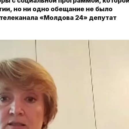
ры с социальной программой, которо
ии, но ни одно обещание не было
 телеканала «Молдова 24» депутат