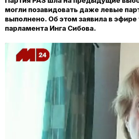
Партия PAS шла на предыдущие выбо
могли позавидовать даже левые парт
выполнено. Об этом заявила в эфире
парламента Инга Сибова.