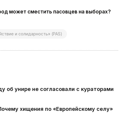
арод может сместить пасовцев на выборах?
йствие и солидарность» (PAS)
ду об унире не согласовали с кураторами
 Почему хищения по «Европейскому селу»