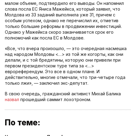
малом объеме, подтвердило его выводы. Он напомнил
слова посла ЕС Яниса Мажейкса, который заявил, что
Молдова из 33 заданий выполнила уже 31, причем с
особым успехом, однако не перечислил их, отметив
только большие реформы в продвижении инвестиций.
Однако у Мажейкса скоро заканчивается срок его
полномочий как посла ЕС в Молдове.
«Все, что вчера произошло, — это очередная насмешка
над народом Молдовы <…> из той же когорты, как они
делали, и с той бредятины, которую они привели при
первом президентском туре типа за <…>
еврореферендум. Это все в одном плане. И
действительно, многие отмечали, что три-четыре года
только лжи», — заключил экс-депутат.
В свою очередь, гражданский активист Михай Балика
назвал
прошедший саммит лохотроном.
По теме: