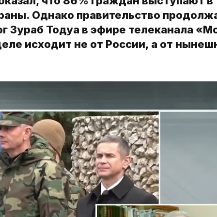
оказал, что 86% граждан выступают в
раны. Однако правительство продолж
ог Зураб Тодуа в эфире телеканала «М
деле исходит не от России, а от нынеш