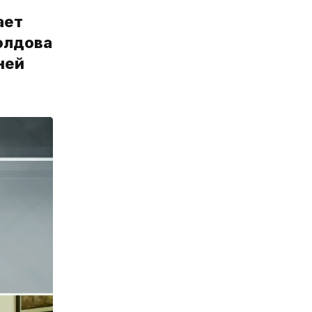
ает
олдова
ней