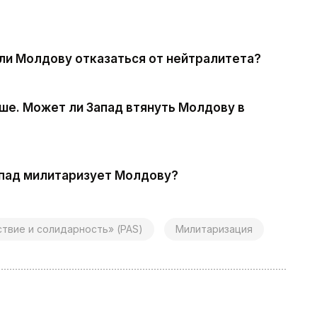
 ли Молдову отказаться от нейтралитета?
ше. Может ли Запад втянуть Молдову в
апад милитаризует Молдову?
твие и солидарность» (PAS)
Милитаризация