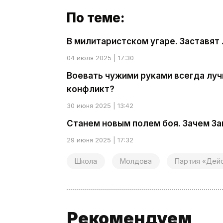
По теме:
В милитаристском угаре. Заставят
04 июля 2025 | 17:30
Воевать чужими руками всегда луч
конфликт?
30 июня 2025 | 13:42
Станем новым полем боя. Зачем З
29 июня 2025 | 17:32
Школа
Молдова
Партия «Дейс
Рекомендуем