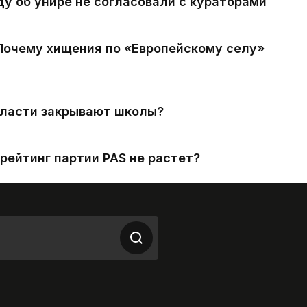
ду об унире не согласовали с кураторами
 Почему хищения по «Европейскому селу»
власти закрывают школы?
рейтинг партии PAS не растет?