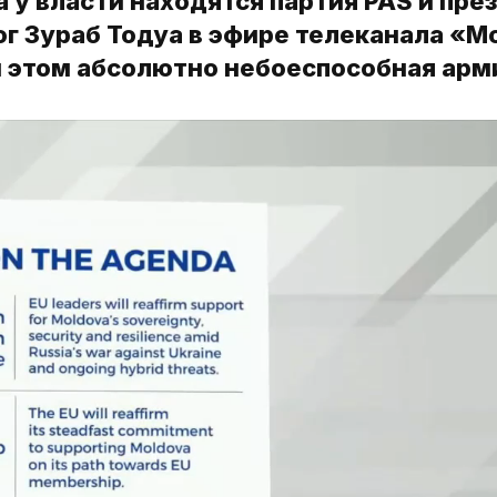
а у власти находятся партия PAS и пре
ог Зураб Тодуа в эфире телеканала «
ри этом абсолютно небоеспособная арм