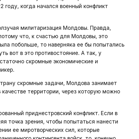
2 году, когда начался военный конфликт
олзучая милитаризация Молдовы. Правда,
отому что, к счастью для Молдовы, это
была побольше, то наверняка ее бы попытались
ь вот в это противостояние. А так, у
статочно скромные экономические и
икер.
страну скромные задачи, Молдова занимает
 качестве территории, через которую можно
рованный приднестровский конфликт. Если в
няя точка зрения, чтобы попытаться нанести
шении ее миротворческих сил, которые
аниченного контингента войск, то, конечно,