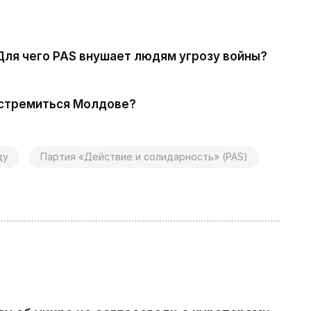
Для чего PAS внушает людям угрозу войны?
 стремиться Молдове?
ду
Партия «Действие и солидарность» (PAS)