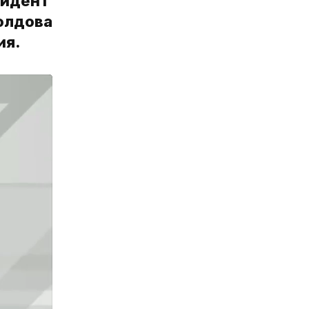
зидент
Молдова
ия.