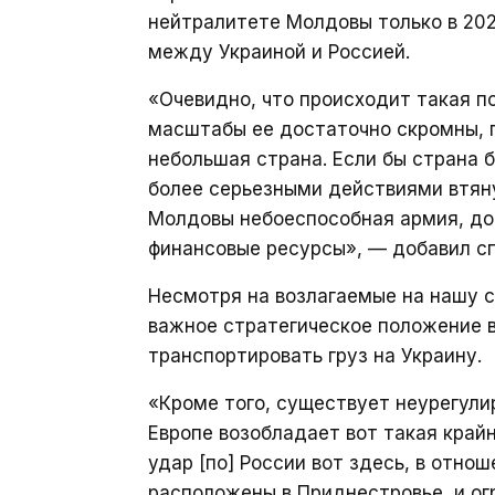
нейтралитете Молдовы только в 202
между Украиной и Россией.
«Очевидно, что происходит такая п
масштабы ее достаточно скромны, п
небольшая страна. Если бы страна 
более серьезными действиями втянут
Молдовы небоеспособная армия, до
финансовые ресурсы», — добавил сп
Несмотря на возлагаемые на нашу 
важное стратегическое положение в
транспортировать груз на Украину.
«Кроме того, существует неурегули
Европе возобладает вот такая край
удар [по] России вот здесь, в отно
расположены в Приднестровье, и огр