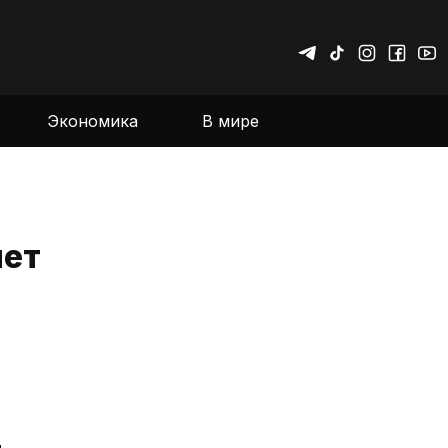
Экономика
В мире
яет