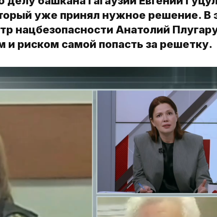
о делу башкана Гагаузии Евгении Гуцу
оторый уже принял нужное решение. В
тр нацбезопасности Анатолий Плугар
 и риском самой попасть за решетку.