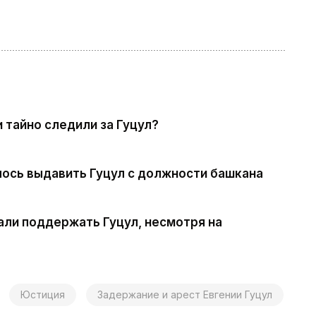
 тайно следили за Гуцул?
лось выдавить Гуцул с должности башкана
али поддержать Гуцул, несмотря на
Юстиция
Задержание и арест Евгении Гуцул