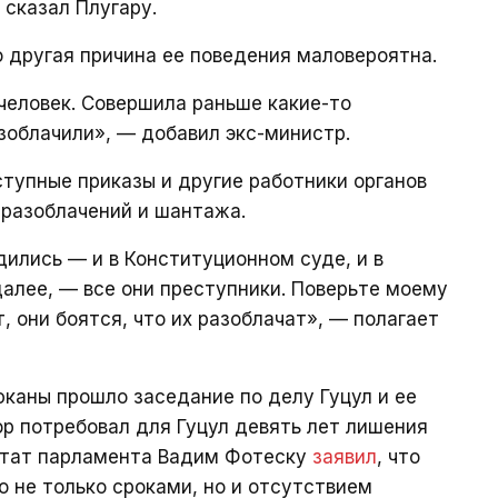
 сказал Плугару.
о другая причина ее поведения маловероятна.
человек. Совершила раньше какие-то
азоблачили», — добавил экс-министр.
ступные приказы и другие работники органов
 разоблачений и шантажа.
одились — и в Конституционном суде, и в
далее, — все они преступники. Поверьте моему
т, они боятся, что их разоблачат», — полагает
юканы прошло заседание по делу Гуцул и ее
р потребовал для Гуцул девять лет лишения
утат парламента Вадим Фотеску
заявил
, что
 не только сроками, но и отсутствием