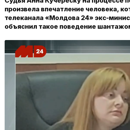
Судья Анна Кучереску на процессе п
произвела впечатление человека, к
телеканала «Молдова 24» экс-минис
объяснил такое поведение шантажом