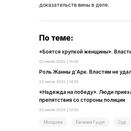
доказательств вины в деле.
По теме:
«Боятся хрупкой женщины». Власти
03 июля 2025 | 15:00
Роль Жанны д’Арк. Властям не уда
03 июля 2025 | 14:35
«Надежда на победу». Люди приех
препятствия со стороны полиции
03 июля 2025 | 12:50
Молдова
Евгения Гуцул
Суд