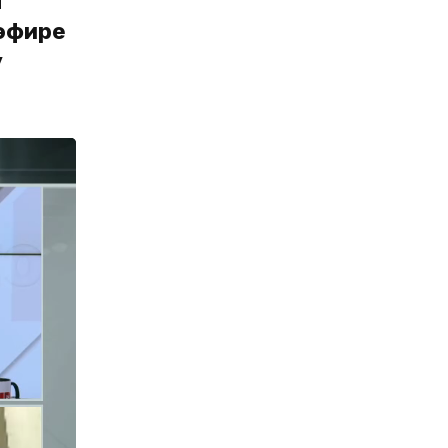
л
 эфире
у