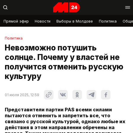
Прямой эфир
Новости
Выборы в Молдове
Политика
Обще
Политика
Невозможно потушить
солнце. Почему у властей не
получится отменить русскую
культуру
01 июля 2025, 12:59
Представители партии PAS всеми силами
пытаются отменить и запретить все, что
связано с русской культурой, однако любые их
действия в этом направлении обречены на