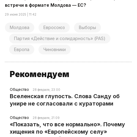
встречи в формате Молдова — ЕС?
29 июня 2025 | 11:42
Молдова
Евросоюз
Выборы
Партия «Действие и солидарность» (PAS)
Европа
Чиновники
Рекомендуем
Общество
28 февраля, 23:00
Вселенская глупость. Слова Санду об
унире не согласовали с кураторами
Общество
28 февраля, 21:09
«Показать, что все нормально». Почему
хищения по «Европейскому селу»