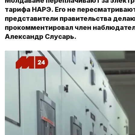
Молдаване переплачивают за электр
тарифа НАРЭ. Его не пересматривают
представители правительства делают
прокомментировал член наблюдател
Александр Слусарь.