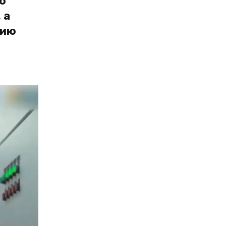
о
 а
цию