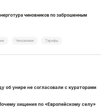
 энерготура чиновников по заброшенным
ие
Чиновники
Тарифы
ду об унире не согласовали с кураторами
 Почему хищения по «Европейскому селу»