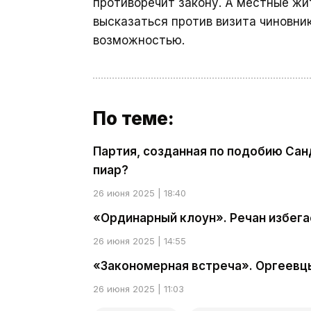
противоречит закону. А местные жи
высказаться против визита чиновник
возможностью.
По теме:
Партия, созданная по подобию Сан
пиар?
26 июня 2025 | 18:40
«Ординарный клоун». Речан избега
26 июня 2025 | 14:55
«Закономерная встреча». Оргеевцы
26 июня 2025 | 11:03