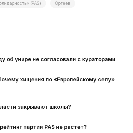
олидарность» (PAS)
Оргеев
ду об унире не согласовали с кураторами
 Почему хищения по «Европейскому селу»
власти закрывают школы?
рейтинг партии PAS не растет?