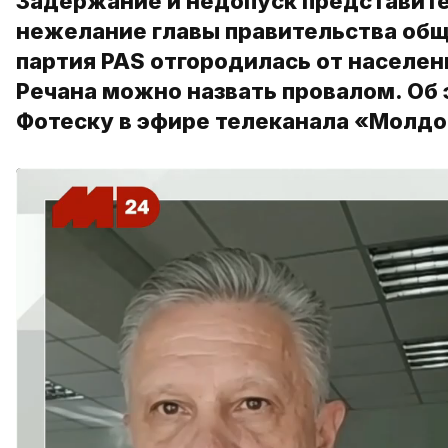
Задержание и недопуск представите
нежелание главы правительства общ
партия PAS отгородилась от населен
Речана можно назвать провалом. Об
Фотеску в эфире телеканала «Молдо