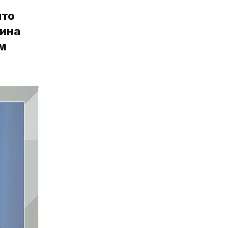
что
рина
им