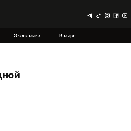
Экономика
В мире
дной