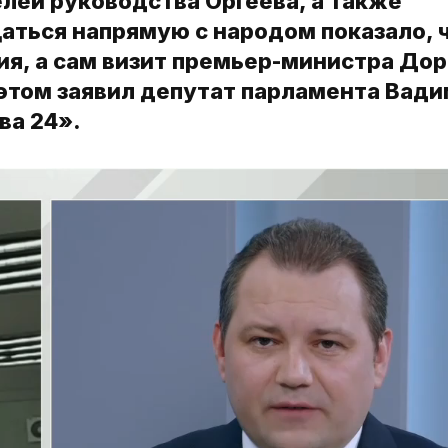
лей руководства Оргеева, а также
аться напрямую с народом показало, 
ия, а сам визит премьер-министра До
 этом заявил депутат парламента Вад
ва 24».