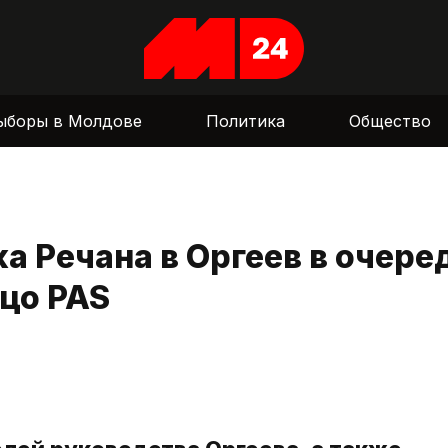
ыборы в Молдове
Политика
Общество
а Речана в Оргеев в очере
ицо PAS