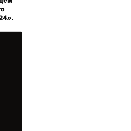
ущем
го
24».