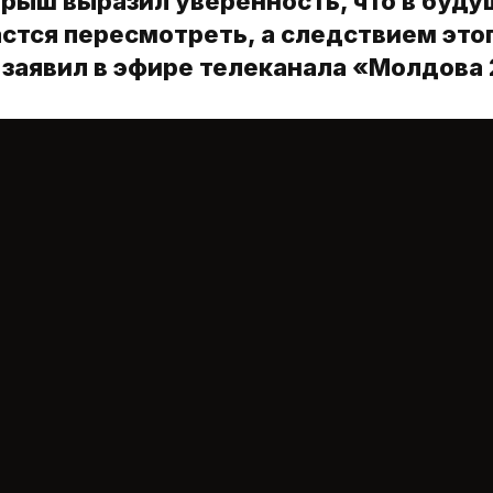
рыш выразил уверенность, что в буд
астся пересмотреть, а следствием это
н заявил в эфире телеканала «Молдова 