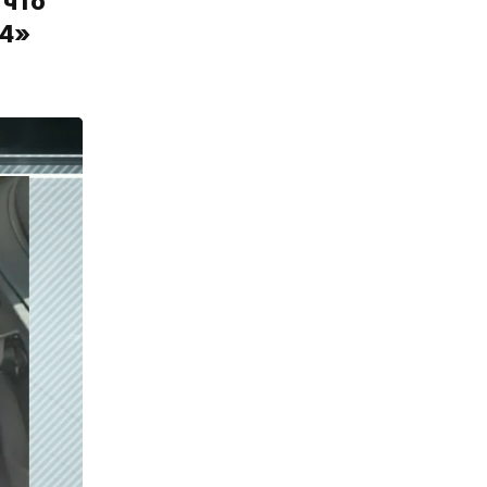
 что
24»