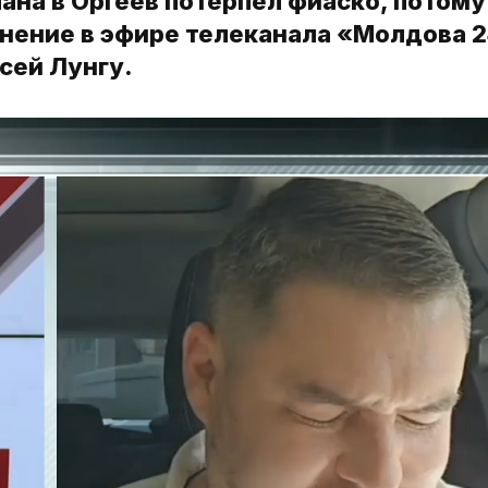
на в Оргеев потерпел фиаско, потому
мнение в эфире телеканала «Молдова 
сей Лунгу.