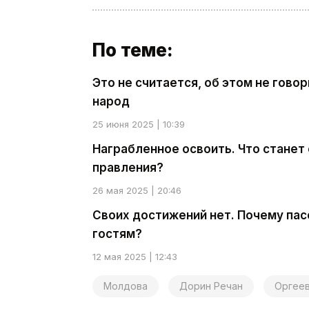
По теме:
Это не считается, об этом не гово
народ
25 июня 2025 | 10:39
Награбленное освоить. Что станет 
правления?
26 мая 2025 | 20:46
Своих достижений нет. Почему па
гостям?
12 мая 2025 | 12:43
Молдова
Дорин Речан
Оргее