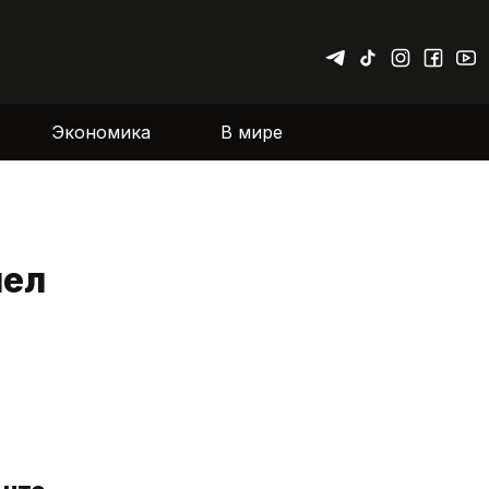
Экономика
В мире
пел